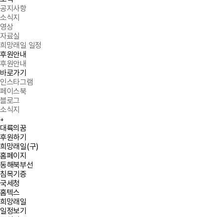
공지사항
소식지
영상
자료실
희망래일 일정
후원안내
후원안내
바로가기
인스타그램
페이스북
블로그
소식지
+
Quick menu
대륙의꿈
후원하기
희망래일(구)
홈페이지
동해북부선
침목기증
국세청
홈텍스
희망래일
일정보기