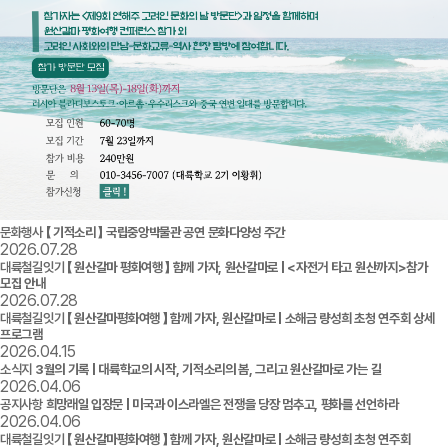
문화행사
【 기적소리 】 국립중앙박물관 공연 문화다양성 주간
2026.07.28
대륙철길잇기
【 원산갈마 평화여행 】 함께 가자, 원산갈마로 | <자전거 타고 원산까지>참가
모집 안내
2026.07.28
대륙철길잇기
【 원산갈마평화여행 】 함께 가자, 원산갈마로 | 소해금 량성희 초청 연주회 상세
프로그램
2026.04.15
소식지
3월의 기록 | 대륙학교의 시작, 기적소리의 봄, 그리고 원산갈마로 가는 길
2026.04.06
공지사항
희망래일 입장문 | 미국과 이스라엘은 전쟁을 당장 멈추고, 평화를 선언하라
2026.04.06
대륙철길잇기
【 원산갈마평화여행 】 함께 가자, 원산갈마로 | 소해금 량성희 초청 연주회