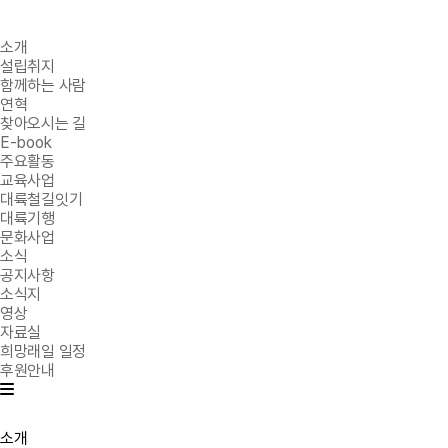
소개
설립취지
함께하는 사람
연혁
찾아오시는 길
E-book
주요활동
교육사업
대륙철길잇기
대륙기행
문화사업
소식
공지사항
소식지
영상
자료실
희망래일 일정
후원안내
소개