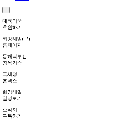
+
Quick menu
대륙의꿈
후원하기
희망래일(구)
홈페이지
동해북부선
침목기증
국세청
홈텍스
희망래일
일정보기
소식지
구독하기