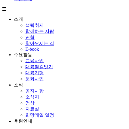
소개
설립취지
함께하는 사람
연혁
찾아오시는 길
E-book
주요활동
교육사업
대륙철길잇기
대륙기행
문화사업
소식
공지사항
소식지
영상
자료실
희망래일 일정
후원안내