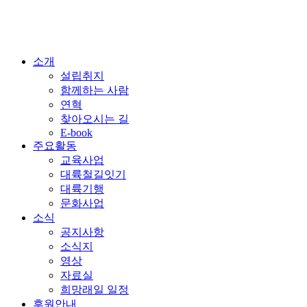
소개
설립취지
함께하는 사람
연혁
찾아오시는 길
E-book
주요활동
교육사업
대륙철길잇기
대륙기행
문화사업
소식
공지사항
소식지
영상
자료실
희망래일 일정
후원안내