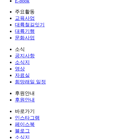
E-book
주요활동
교육사업
대륙철길잇기
대륙기행
문화사업
소식
공지사항
소식지
영상
자료실
희망래일 일정
후원안내
후원안내
바로가기
인스타그램
페이스북
블로그
소식지