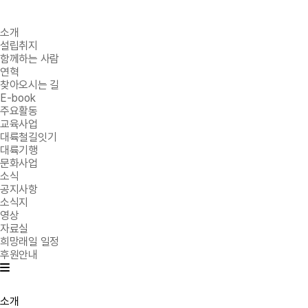
소개
설립취지
함께하는 사람
연혁
찾아오시는 길
E-book
주요활동
교육사업
대륙철길잇기
대륙기행
문화사업
소식
공지사항
소식지
영상
자료실
희망래일 일정
후원안내
소개