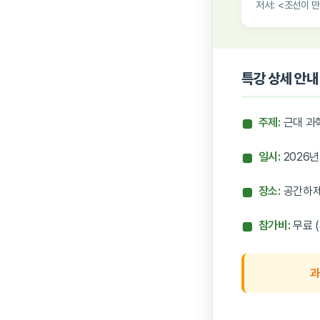
저서: <조선이 
특강 상세 안내
주제:
근대 과
■
일시:
2026년 
■
장소:
공간하제 
■
참가비:
무료 
■
과