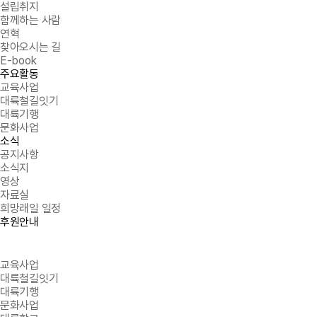
설립취지
함께하는 사람
연혁
찾아오시는 길
E-book
주요활동
교육사업
대륙철길잇기
대륙기행
문화사업
소식
공지사항
소식지
영상
자료실
희망래일 일정
후원안내
교육사업
대륙철길잇기
대륙기행
문화사업