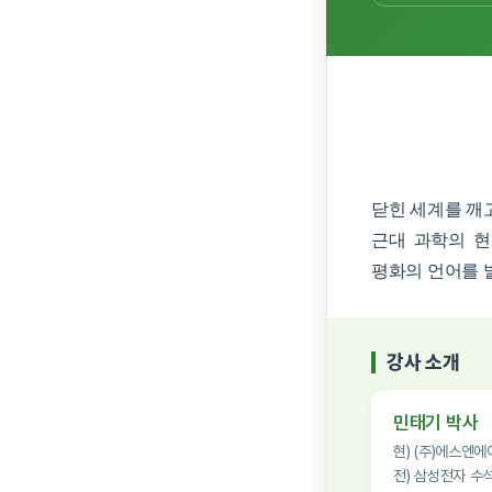
닫힌 세계를 깨
근대 과학의 현
평화의 언어를 
강사 소개
민태기 박사
현) (주)에스엔에
전) 삼성전자 수