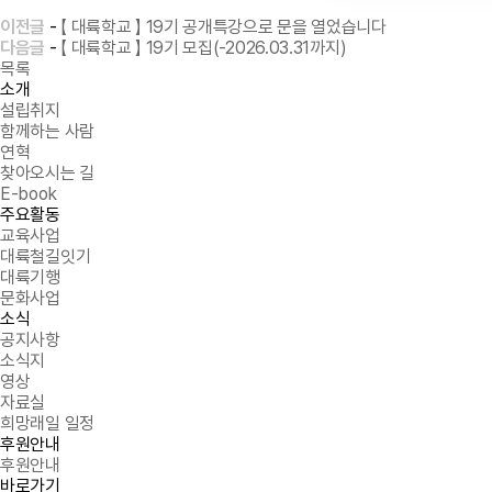
이전글
-
【 대륙학교 】 19기 공개특강으로 문을 열었습니다
다음글
-
【 대륙학교 】 19기 모집(-2026.03.31까지)
목록
소개
설립취지
함께하는 사람
연혁
찾아오시는 길
E-book
주요활동
교육사업
대륙철길잇기
대륙기행
문화사업
소식
공지사항
소식지
영상
자료실
희망래일 일정
후원안내
후원안내
바로가기