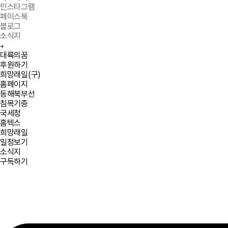
인스타그램
페이스북
블로그
소식지
+
Quick menu
대륙의꿈
후원하기
희망래일(구)
홈페이지
동해북부선
침목기증
국세청
홈텍스
희망래일
일정보기
소식지
구독하기