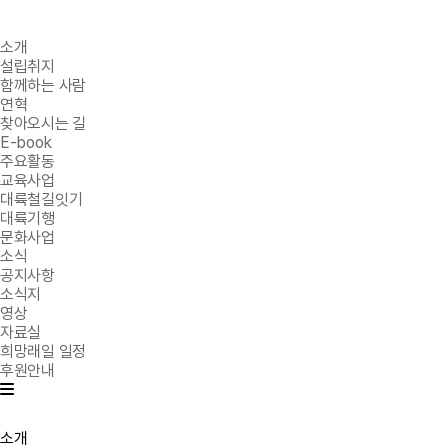
소개
설립취지
함께하는 사람
연혁
찾아오시는 길
E-book
주요활동
교육사업
대륙철길잇기
대륙기행
문화사업
소식
공지사항
소식지
영상
자료실
희망래일 일정
후원안내
소개