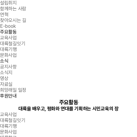
설립취지
함께하는 사람
연혁
찾아오시는 길
E-book
주요활동
교육사업
대륙철길잇기
대륙기행
문화사업
소식
공지사항
소식지
영상
자료실
희망래일 일정
후원안내
주요활동
대륙을 배우고, 평화와 연대를 기획하는 시민교육의 장
교육사업
대륙철길잇기
대륙기행
문화사업