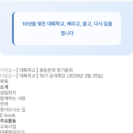
10년을 맞은 대륙학교, 배우고, 묻고, 다시 길을
엽니다
이전글
-
【 대륙학교 】 총동문회 정기총회
다음글
-
【 대륙학교 】 19기 공개특강 (2026년 3월 25일)
목록
소개
설립취지
함께하는 사람
연혁
찾아오시는 길
E-book
주요활동
교육사업
대륙철길잇기