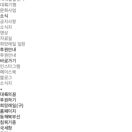
대륙기행
문화사업
소식
공지사항
소식지
영상
자료실
희망래일 일정
후원안내
후원안내
바로가기
인스타그램
페이스북
블로그
소식지
+
Quick menu
대륙의꿈
후원하기
희망래일(구)
홈페이지
동해북부선
침목기증
국세청